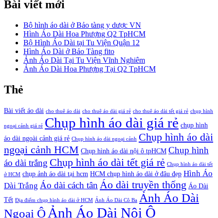
Bài viết mới
Bộ hình áo dài ở Bảo tàng y dược VN
Hình Áo Dài Hoa Phượng Q2 TpHCM
Bộ Hình Áo Dài tại Tu Viện Quận 12
Hình Áo Dài ở Bảo Tàng fito
Ảnh Áo Dài Tại Tu Viện Vĩnh Nghiêm
Ảnh Áo Dài Hoa Phượng Tại Q2 TpHCM
Thẻ
Bài viết áo dài
cho thuê áo dài
cho thuê áo dài giá rẻ
cho thuê áo dài tết giá rẻ
chụp hình
Chụp hình áo dài giá rẻ
chụp hình
ngoại cảnh giá rẻ
Chụp hình áo dài
áo dài ngoài cảnh giá rẻ
Chụp hình áo dài ngoại cảnh
ngoại cảnh HCM
Chụp hình
Chụp hình áo dài nội ô tpHCM
Chụp hình áo dài tết giá rẻ
áo dài trắng
Chụp hình áo dài tết
Hình Áo
chụp ảnh áo dài tại hcm
HCM chụp hình áo dài ở đâu đẹp
ở HCM
Áo dài truyền thống
Áo dài cách tân
Dài Trắng
Áo Dài
Ảnh Áo Dài
Tết
Địa điểm chụp hình áo dài ở HCM
Ảnh Áo Dài Cô Ba
Ảnh Áo Dài Nội Ô
Ngoại Ô